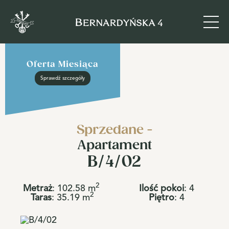
Oferta Miesiąca
Sprawdź szczegóły
Sprzedane -
Apartament
B/4/02
2
Metraż
:
102.58
m
Ilość pokoi
:
4
2
Taras
:
35.19
m
Piętro
:
4