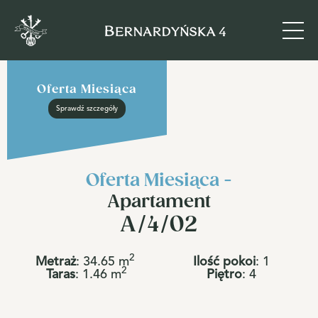
Oferta Miesiąca
Sprawdź szczegóły
Oferta Miesiąca -
Apartament
A/4/02
2
Metraż
:
34.65
m
Ilość pokoi
:
1
2
Taras
:
1.46
m
Piętro
:
4