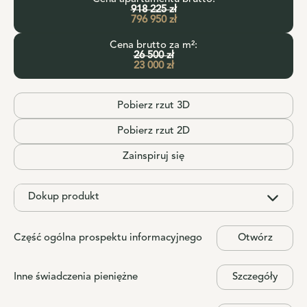
918 225 zł
796 950 zł
Cena brutto za m²:
26 500 zł
23 000 zł
Pobierz rzut 3D
Pobierz rzut 2D
Zainspiruj się
Dokup produkt
Część ogólna prospektu informacyjnego
Otwórz
Inne świadczenia pieniężne
Szczegóły