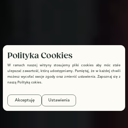
Polityka Cookies
W ramach naszej witryny stosujemy pliki cookies aby móc stale
ulepszać zawartość, którą udostępniamy. Pamiętaj, że w każdej chwili
możesz wycofać swoje zgody oraz zmienić ustawienia. Zapoznaj się z
naszą
Polityką cokies
.
Akceptuję
Ustawienia