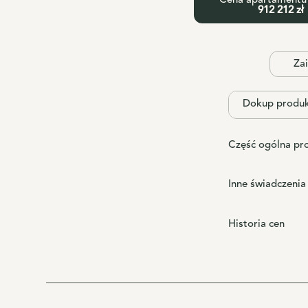
Cena apartamentu 
912 212 zł
Zai
Dokup produ
Część ogólna pr
Inne świadczenia
Historia cen