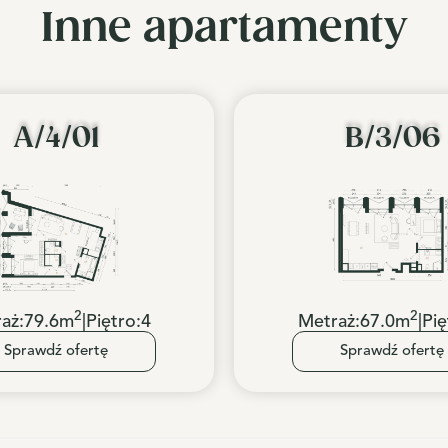
Inne apartamenty
A/4/01
B/3/06
2
2
aż:
79.6
m
|
Piętro:
4
Metraż:
67.0
m
|
Pię
Sprawdź ofertę
Sprawdź ofertę