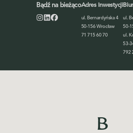
Bądź na bieżąco
Adres Inwestycji
Biu
ul. Bernardyńska 4
ul. 
50-156 Wrocław
50-1
71 715 60 70
ul. 
53-3
792 