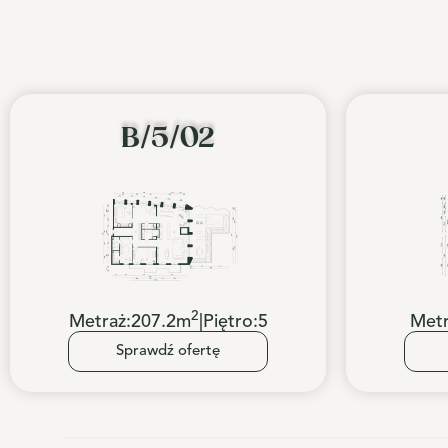
B/5/02
2
Metraż:
207.2
m
|
Piętro:
5
Metr
Sprawdź ofertę