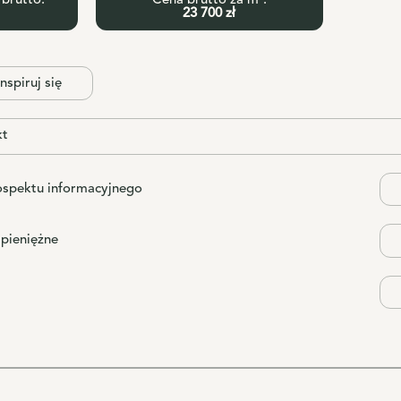
brutto:
Cena brutto za m²:
23 700 zł
nspiruj się
kt
ospektu informacyjnego
 pieniężne