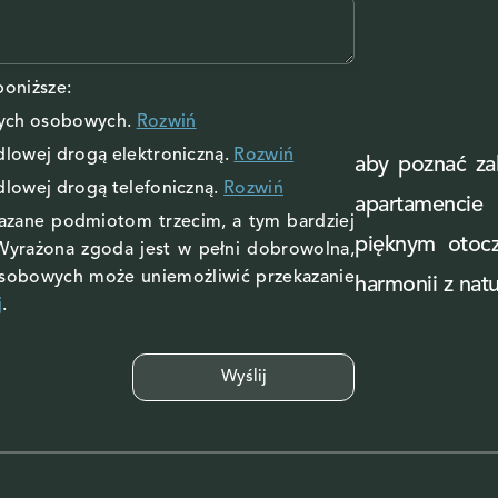
oniższe:
nych osobowych
.
Rozwiń
ndlowej drogą elektroniczną.
Rozwiń
aby poznać zal
ndlowej drogą telefoniczną.
Rozwiń
apartamenci
kazane podmiotom trzecim, a tym bardziej
pięknym otoc
Wyrażona zgoda jest w pełni dobrowolna,
osobowych może uniemożliwić przekazanie
harmonii z natu
j
.