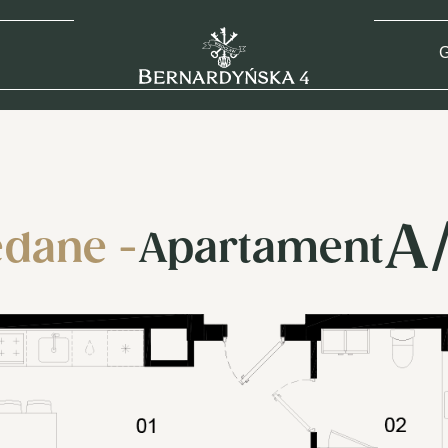
G
A
dane -
Apartament