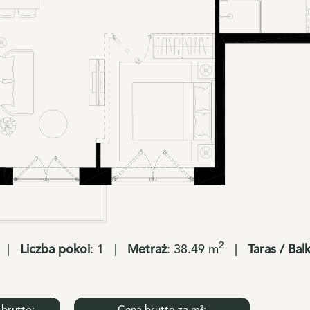
2
|
Liczba pokoi
:
1
|
Metraż
:
38.49
m
|
Taras / Bal