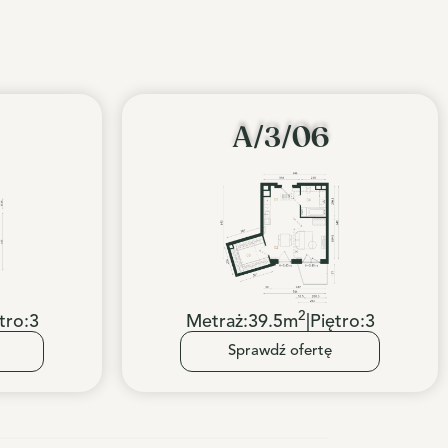
A/3/06
2
tro:
3
Metraż:
39.5
m
|
Piętro:
3
Sprawdź ofertę