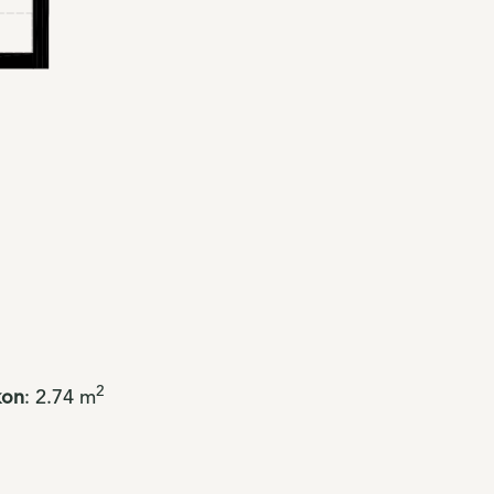
2
kon
:
2.74
m