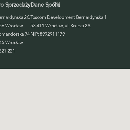
ro Sprzedaży
Dane Spółki
Bernardyńska 2C
Toscom Development Bernardyńska 1
56 Wrocław
53-411 Wrocław, ul. Krucza 2A
Komandorska 74
NIP: 8992911179
45 Wrocław
221 221