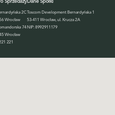
ro Sprzedaży
Dane Spółki
Bernardyńska 2C
Toscom Development Bernardyńska 1
56 Wrocław
53-411 Wrocław, ul. Krucza 2A
Komandorska 74
NIP: 8992911179
45 Wrocław
221 221