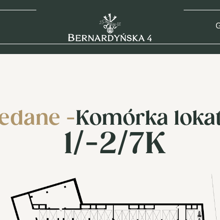
G
edane -
Komórka loka
1/-2/7K