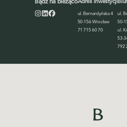
Bądź na bieżąco
Adres Inwestycji
Biu
ul. Bernardyńska 4
ul. 
50-156 Wrocław
50-1
71 715 60 70
ul. 
53-3
792 