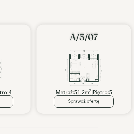
A/5/07
2
tro:
4
Metraż:
51.2
m
|
Piętro:
5
Sprawdź ofertę