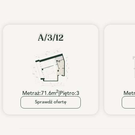
A/3/12
2
Metraż:
71.6
m
|
Piętro:
3
Metr
Sprawdź ofertę