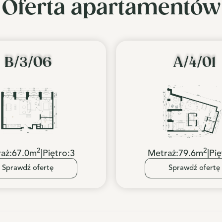
Oferta apartamentów
B/3/06
A/4/01
2
2
aż:
67.0
m
|
Piętro:
3
Metraż:
79.6
m
|
Pię
Sprawdź ofertę
Sprawdź ofertę