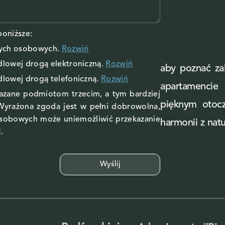
oniższe:
nych osobowych
.
Rozwiń
ndlowej drogą elektroniczną.
Rozwiń
aby poznać zal
ndlowej drogą telefoniczną.
Rozwiń
apartamenci
kazane podmiotom trzecim, a tym bardziej
pięknym otoc
Wyrażona zgoda jest w pełni dobrowolna,
osobowych może uniemożliwić przekazanie
harmonii z natu
j
.