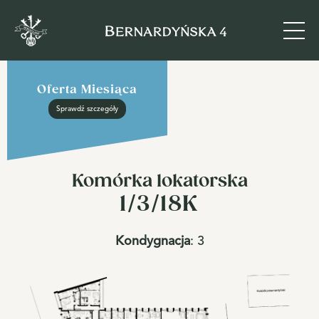
Oferta Miesiąca
Sprawdź szczegóły
Komórka lokatorska
1/3/18K
Kondygnacja
:
3