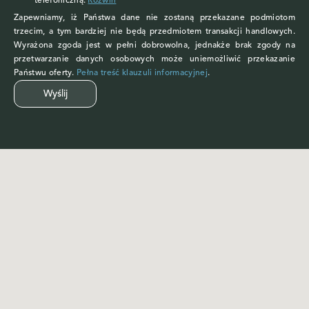
telefoniczną.
Rozwiń
Zapewniamy, iż Państwa dane nie zostaną przekazane podmiotom
trzecim, a tym bardziej nie będą przedmiotem transakcji handlowych.
Wyrażona zgoda jest w pełni dobrowolna, jednakże brak zgody na
przetwarzanie danych osobowych może uniemożliwić przekazanie
Państwu oferty.
Pełna treść klauzuli informacyjnej
.