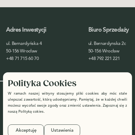
Adres Inwestycji
Biuro Sprzedaży
ul. Bernardyńska 4
ul. Bernardynska 2c
50-156 Wrocław
50-156 Wrocław
+48 71 715 60 70
+48 792 221 221
Polityka Cookies
Designed by: ©
Polityka
W ramach naszej witryny stosujemy pliki cookies aby móc stale
setheritage.com
Prywatności
ulepszać zawartość, którą udostępniamy. Pamiętaj, że w każdej chwili
możesz wycofać swoje zgody oraz zmienić ustawienia. Zapoznaj się z
Made with
by
Digi2.pl
naszą
Polityką cokies
.
Deweloper niniejszym informuje, że wszelkie materiały marketingowe w
tym wizualizacje zamieszczane i publikowane przez niego mają charakter
Akceptuję
Ustawienia
wyłącznie poglądowy i nie stanowią oferty w rozumieniu art. 66 Kodeksu