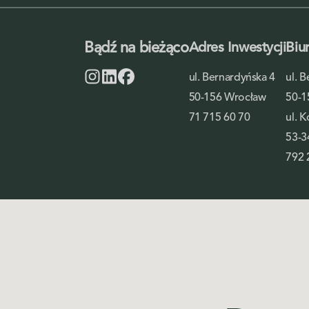
Bądź na bieżąco
Adres Inwestycji
Biu
ul. Bernardyńska 4
ul. 
50-156 Wrocław
50-1
71 715 60 70
ul. 
53-3
792 