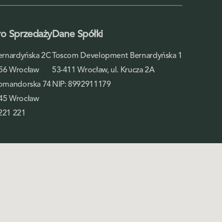
ro Sprzedaży
Dane Spółki
Bernardyńska 2C
Toscom Development Bernardyńska 1
56 Wrocław
53-411 Wrocław, ul. Krucza 2A
Komandorska 74
NIP: 8992911179
45 Wrocław
221 221