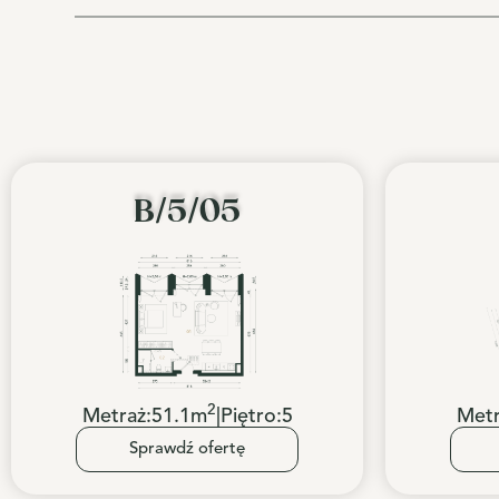
B/5/05
2
Metraż:
51.1
m
|
Piętro:
5
Metr
Sprawdź ofertę