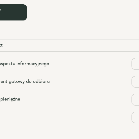
:
kt
ospektu informacyjnego
ent gotowy do odbioru
 pieniężne