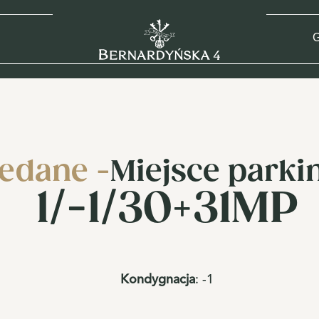
G
edane -
Miejsce park
1/-1/30+31MP
Kondygnacja
:
-1