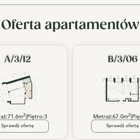
Oferta apartamentów
A/3/12
B/3/06
2
2
aż:
71.6
m
|
Piętro:
3
Metraż:
67.0
m
|
Pię
Sprawdź ofertę
Sprawdź ofertę