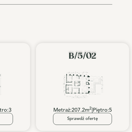
B/5/02
2
tro:
3
Metraż:
207.2
m
|
Piętro:
5
Sprawdź ofertę