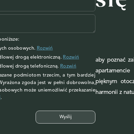
się
oniższe:
nych osobowych
.
Rozwiń
ndlowej drogą elektroniczną.
Rozwiń
aby poznać zal
ndlowej drogą telefoniczną.
Rozwiń
apartamenci
kazane podmiotom trzecim, a tym bardziej
pięknym otoc
Wyrażona zgoda jest w pełni dobrowolna,
osobowych może uniemożliwić przekazanie
harmonii z natu
j
.