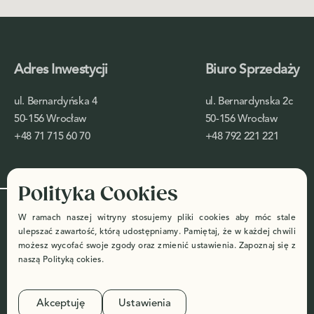
Adres Inwestycji
Biuro Sprzedaży
ul. Bernardyńska 4
ul. Bernardynska 2c
50-156 Wrocław
50-156 Wrocław
+48 71 715 60 70
+48 792 221 221
Polityka Cookies
Designed by: ©
Polityka
W ramach naszej witryny stosujemy pliki cookies aby móc stale
setheritage.com
Prywatności
ulepszać zawartość, którą udostępniamy. Pamiętaj, że w każdej chwili
możesz wycofać swoje zgody oraz zmienić ustawienia. Zapoznaj się z
Made with
by
Digi2.pl
naszą
Polityką cokies
.
Deweloper niniejszym informuje, że wszelkie materiały marketingowe w
tym wizualizacje zamieszczane i publikowane przez niego mają charakter
Akceptuję
Ustawienia
wyłącznie poglądowy i nie stanowią oferty w rozumieniu art. 66 Kodeksu