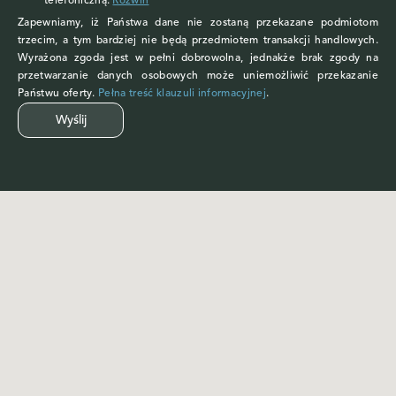
telefoniczną.
Rozwiń
Zapewniamy, iż Państwa dane nie zostaną przekazane podmiotom
trzecim, a tym bardziej nie będą przedmiotem transakcji handlowych.
Wyrażona zgoda jest w pełni dobrowolna, jednakże brak zgody na
przetwarzanie danych osobowych może uniemożliwić przekazanie
Państwu oferty.
Pełna treść klauzuli informacyjnej
.