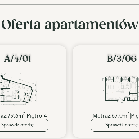
Oferta apartamentów
A/4/01
B/3/06
2
2
aż:
79.6
m
|
Piętro:
4
Metraż:
67.0
m
|
Pię
Sprawdź ofertę
Sprawdź ofertę