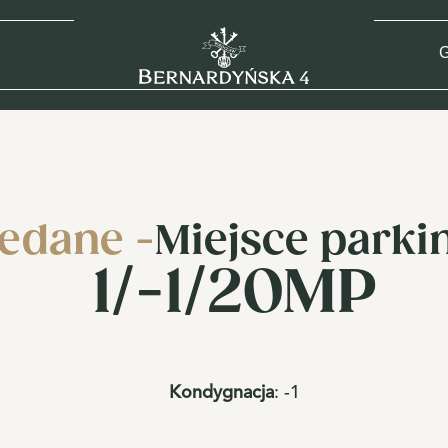
G
edane -
Miejsce park
1/-1/20MP
Kondygnacja
:
-1