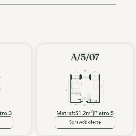
A/5/07
2
tro:
3
Metraż:
51.2
m
|
Piętro:
5
Sprawdź ofertę