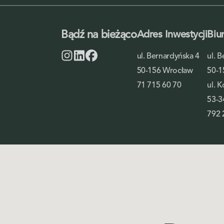
Bądź na bieżąco
Adres Inwestycji
Biu
ul. Bernardyńska 4
ul. 
50-156 Wrocław
50-1
71 715 60 70
ul. 
53-3
792 