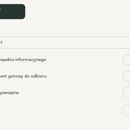
:
kt
ospektu informacyjnego
ent gotowy do odbioru
 pieniężne