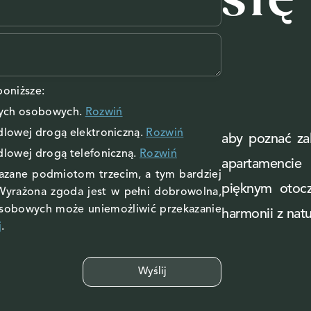
się
oniższe:
nych osobowych
.
Rozwiń
ndlowej drogą elektroniczną.
Rozwiń
aby poznać zal
ndlowej drogą telefoniczną.
Rozwiń
apartamenci
kazane podmiotom trzecim, a tym bardziej
pięknym otoc
Wyrażona zgoda jest w pełni dobrowolna,
osobowych może uniemożliwić przekazanie
harmonii z natu
j
.