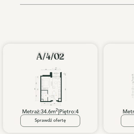
A/4/02
2
Metraż:
34.6
m
|
Piętro:
4
Metr
Sprawdź ofertę