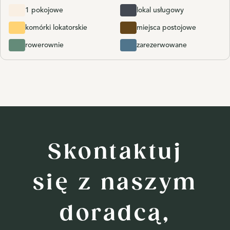
1 pokojowe
lokal usługowy
komórki lokatorskie
miejsca postojowe
rowerownie
zarezerwowane
Skontaktuj
się z naszym
doradcą,