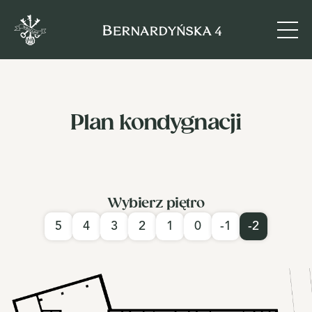
Plan kondygnacji
Wybierz piętro
5
4
3
2
1
0
-1
-2